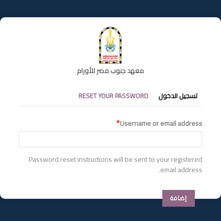
تجاوز
إلى
المحتوى
الرئيسي
معهد جنوب مصر للأورام
التبويبات
تسجيل الدخول
RESET YOUR PASSWORD
الأساسية
Username or email address
Password reset instructions will be sent to your registered
email address.