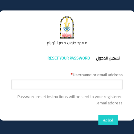
تجاوز
إلى
المحتوى
الرئيسي
معهد جنوب مصر للأورام
التبويبات
تسجيل الدخول
RESET YOUR PASSWORD
الأساسية
Username or email address
Password reset instructions will be sent to your registered
email address.