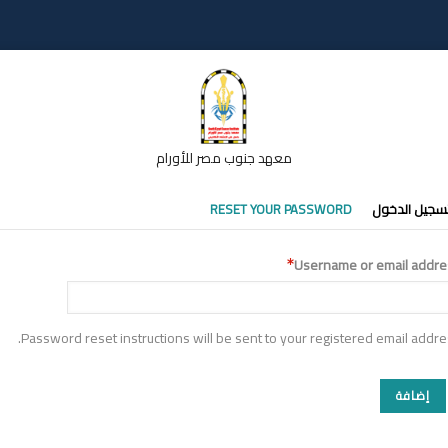
معهد جنوب مصر للأورام
تبويبات
سجيل الدخول
RESET YOUR PASSWORD
أساسية
Username or email addre
Password reset instructions will be sent to your registered email addre