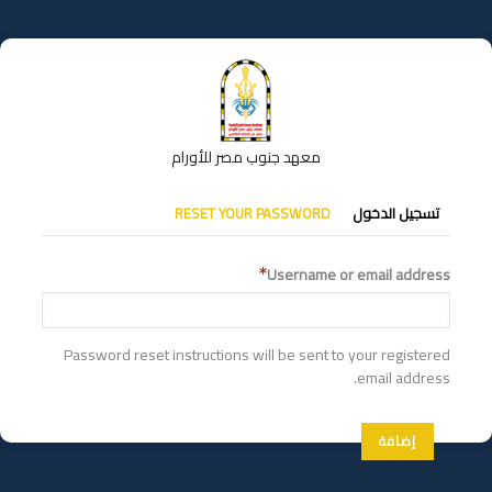
تجاوز
إلى
المحتوى
الرئيسي
معهد جنوب مصر للأورام
التبويبات
تسجيل الدخول
RESET YOUR PASSWORD
الأساسية
Username or email address
Password reset instructions will be sent to your registered
email address.