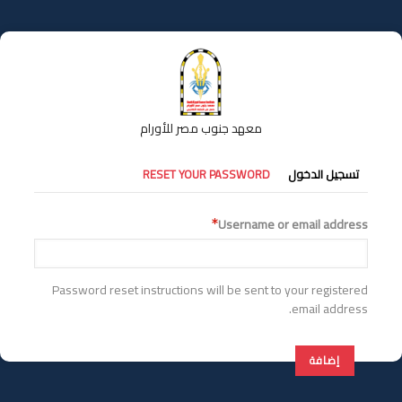
تجاوز
إلى
المحتوى
الرئيسي
معهد جنوب مصر للأورام
التبويبات
تسجيل الدخول
RESET YOUR PASSWORD
الأساسية
Username or email address
Password reset instructions will be sent to your registered
email address.