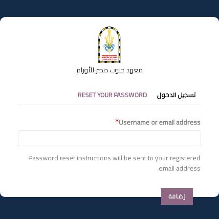
تجاوز
إلى
المحتوى
الرئيسي
معهد جنوب مصر للأورام
التبويبات
تسجيل الدخول
RESET YOUR PASSWORD
الأساسية
Username or email address
Password reset instructions will be sent to your registered
email address.