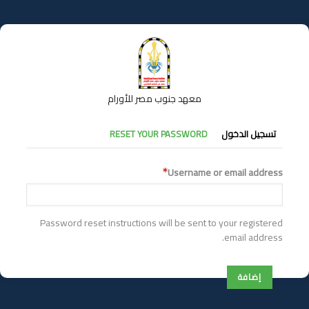
تجاوز
إلى
المحتوى
الرئيسي
معهد جنوب مصر للأورام
التبويبات
تسجيل الدخول
RESET YOUR PASSWORD
الأساسية
Username or email address
Password reset instructions will be sent to your registered
email address.