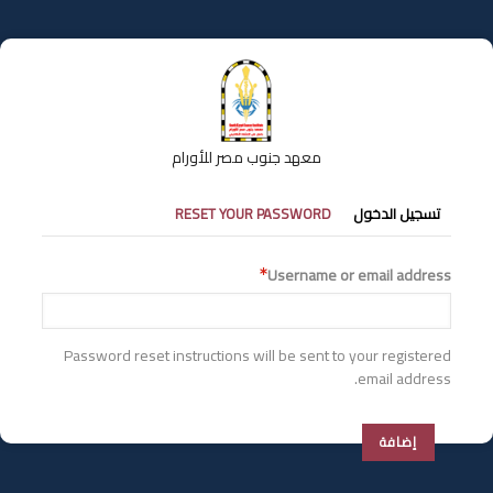
تجاوز
إلى
المحتوى
الرئيسي
معهد جنوب مصر للأورام
التبويبات
تسجيل الدخول
RESET YOUR PASSWORD
الأساسية
Username or email address
Password reset instructions will be sent to your registered
email address.