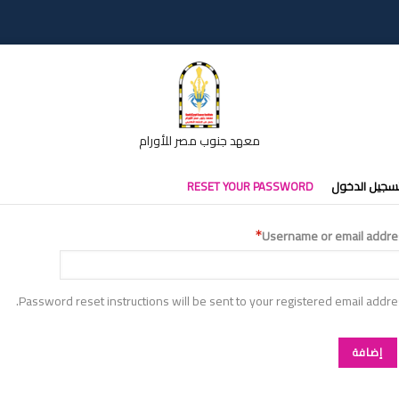
معهد جنوب مصر للأورام
تبويبات
سجيل الدخول
RESET YOUR PASSWORD
أساسية
Username or email addre
Password reset instructions will be sent to your registered email addre