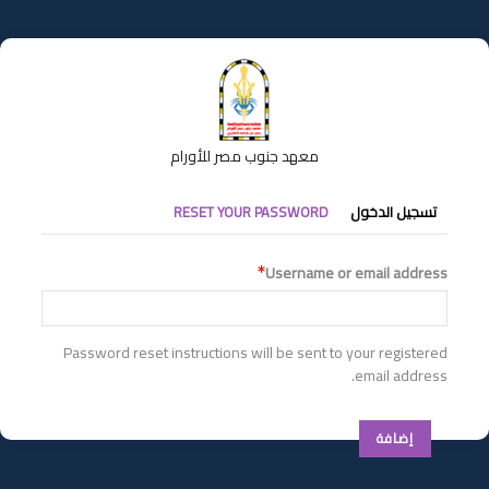
تجاوز
إلى
المحتوى
الرئيسي
معهد جنوب مصر للأورام
التبويبات
تسجيل الدخول
RESET YOUR PASSWORD
الأساسية
Username or email address
Password reset instructions will be sent to your registered
email address.