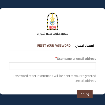
تجاوز
إلى
المحتوى
الرئيسي
معهد جنوب مصر للأورام
التبويبات
تسجيل الدخول
RESET YOUR PASSWORD
الأساسية
Username or email address
Password reset instructions will be sent to your registered
email address.