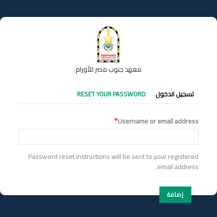
تجاوز
إلى
المحتوى
الرئيسي
معهد جنوب مصر للأورام
التبويبات
تسجيل الدخول
RESET YOUR PASSWORD
الأساسية
Username or email address
Password reset instructions will be sent to your registered
email address.