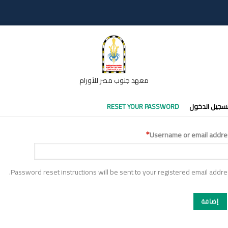
معهد جنوب مصر للأورام
تبويبات
سجيل الدخول
RESET YOUR PASSWORD
أساسية
Username or email addre
Password reset instructions will be sent to your registered email addre