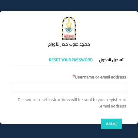
تجاوز
إلى
المحتوى
الرئيسي
معهد جنوب مصر للأورام
التبويبات
تسجيل الدخول
RESET YOUR PASSWORD
الأساسية
Username or email address
Password reset instructions will be sent to your registered
email address.