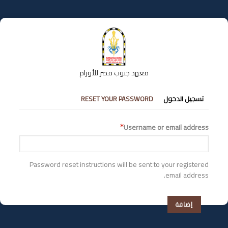
تجاوز
إلى
المحتوى
الرئيسي
معهد جنوب مصر للأورام
التبويبات
تسجيل الدخول
RESET YOUR PASSWORD
الأساسية
Username or email address
Password reset instructions will be sent to your registered
email address.