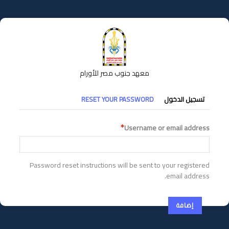
تجاوز
إلى
المحتوى
الرئيسي
معهد جنوب مصر للأورام
التبويبات
تسجيل الدخول
RESET YOUR PASSWORD
الأساسية
Username or email address
Password reset instructions will be sent to your registered
email address.