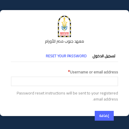
تجاوز
إلى
المحتوى
الرئيسي
معهد جنوب مصر للأورام
التبويبات
تسجيل الدخول
RESET YOUR PASSWORD
الأساسية
Username or email address
Password reset instructions will be sent to your registered
email address.