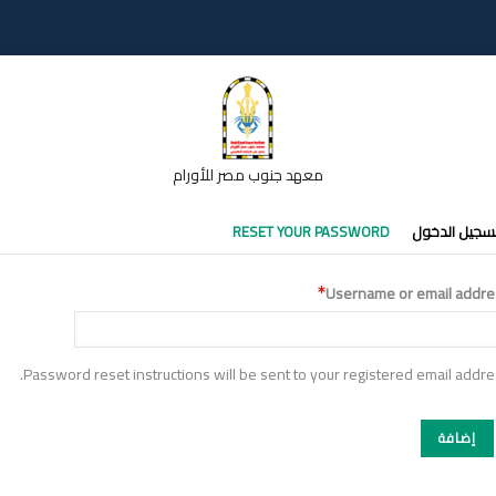
معهد جنوب مصر للأورام
تبويبات
سجيل الدخول
RESET YOUR PASSWORD
أساسية
Username or email addre
Password reset instructions will be sent to your registered email addre