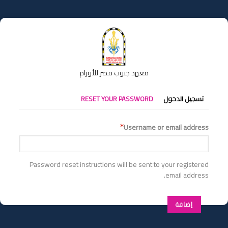
تجاوز
إلى
المحتوى
الرئيسي
معهد جنوب مصر للأورام
التبويبات
تسجيل الدخول
RESET YOUR PASSWORD
الأساسية
Username or email address
Password reset instructions will be sent to your registered
email address.