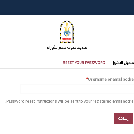
معهد جنوب مصر للأورام
تبويبات
سجيل الدخول
RESET YOUR PASSWORD
أساسية
Username or email addre
Password reset instructions will be sent to your registered email addre