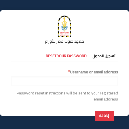
تجاوز
إلى
المحتوى
الرئيسي
معهد جنوب مصر للأورام
التبويبات
تسجيل الدخول
RESET YOUR PASSWORD
الأساسية
Username or email address
Password reset instructions will be sent to your registered
email address.