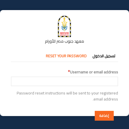
تجاوز
إلى
المحتوى
الرئيسي
معهد جنوب مصر للأورام
التبويبات
تسجيل الدخول
RESET YOUR PASSWORD
الأساسية
Username or email address
Password reset instructions will be sent to your registered
email address.