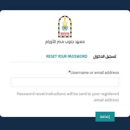
تجاوز
إلى
المحتوى
الرئيسي
معهد جنوب مصر للأورام
التبويبات
تسجيل الدخول
RESET YOUR PASSWORD
الأساسية
Username or email address
Password reset instructions will be sent to your registered
email address.