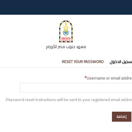
معهد جنوب مصر للأورام
تبويبات
سجيل الدخول
RESET YOUR PASSWORD
أساسية
Username or email addre
Password reset instructions will be sent to your registered email addre