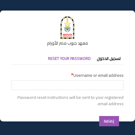
تجاوز
إلى
المحتوى
الرئيسي
معهد جنوب مصر للأورام
التبويبات
تسجيل الدخول
RESET YOUR PASSWORD
الأساسية
Username or email address
Password reset instructions will be sent to your registered
email address.