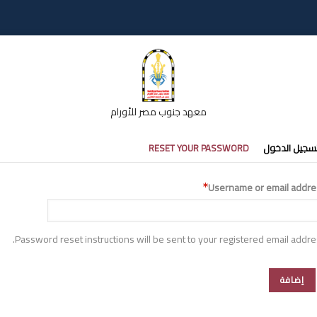
معهد جنوب مصر للأورام
تبويبات
سجيل الدخول
RESET YOUR PASSWORD
أساسية
Username or email addre
Password reset instructions will be sent to your registered email addre