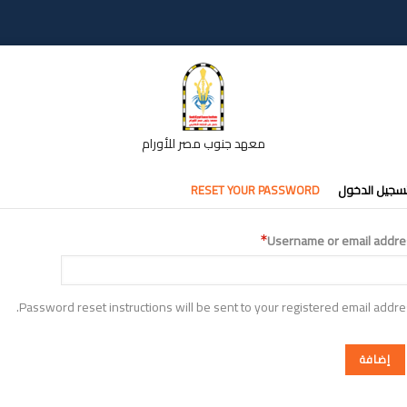
معهد جنوب مصر للأورام
تبويبات
سجيل الدخول
RESET YOUR PASSWORD
أساسية
Username or email addre
Password reset instructions will be sent to your registered email addre