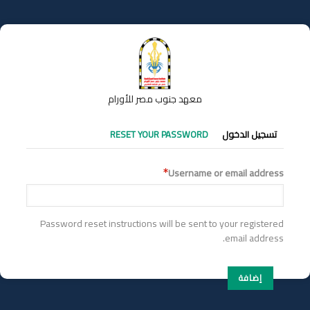
تجاوز
إلى
المحتوى
الرئيسي
معهد جنوب مصر للأورام
التبويبات
تسجيل الدخول
RESET YOUR PASSWORD
الأساسية
Username or email address
Password reset instructions will be sent to your registered
email address.