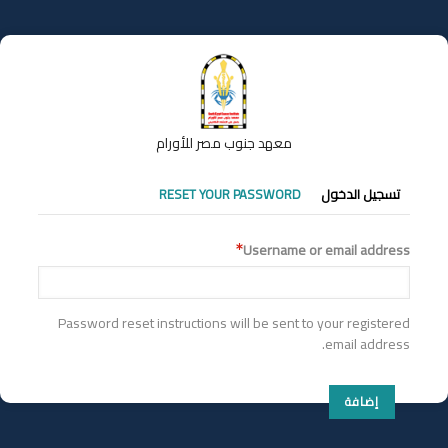
تجاوز
إلى
المحتوى
الرئيسي
معهد جنوب مصر للأورام
التبويبات
تسجيل الدخول
RESET YOUR PASSWORD
الأساسية
Username or email address
Password reset instructions will be sent to your registered
email address.