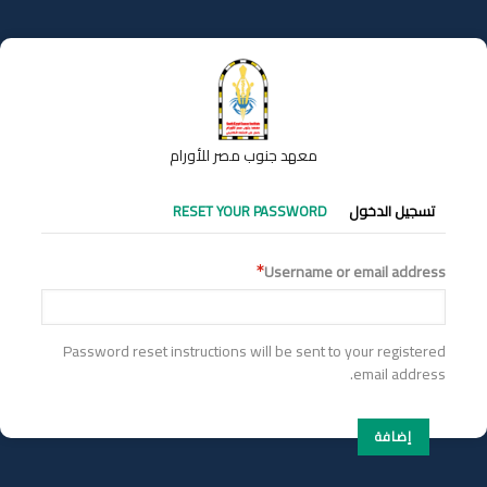
تجاوز
إلى
المحتوى
الرئيسي
معهد جنوب مصر للأورام
التبويبات
تسجيل الدخول
RESET YOUR PASSWORD
الأساسية
Username or email address
Password reset instructions will be sent to your registered
email address.