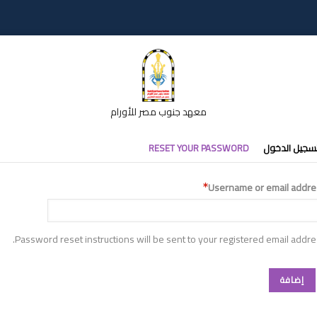
معهد جنوب مصر للأورام
تبويبات
سجيل الدخول
RESET YOUR PASSWORD
أساسية
Username or email addre
Password reset instructions will be sent to your registered email addre