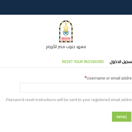
معهد جنوب مصر للأورام
تبويبات
سجيل الدخول
RESET YOUR PASSWORD
أساسية
Username or email addre
Password reset instructions will be sent to your registered email addre