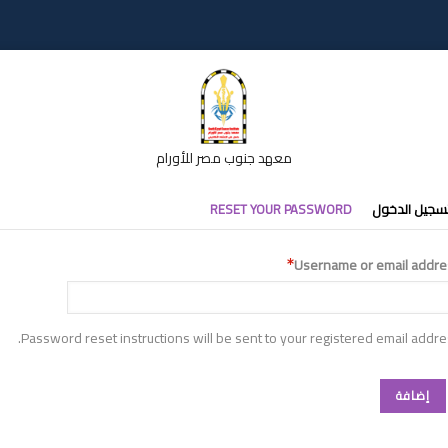
معهد جنوب مصر للأورام
تبويبات
سجيل الدخول
RESET YOUR PASSWORD
أساسية
Username or email addre
Password reset instructions will be sent to your registered email addre