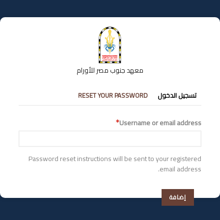
تجاوز
إلى
المحتوى
الرئيسي
معهد جنوب مصر للأورام
التبويبات
تسجيل الدخول
RESET YOUR PASSWORD
الأساسية
Username or email address
Password reset instructions will be sent to your registered
email address.