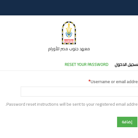
معهد جنوب مصر للأورام
تبويبات
سجيل الدخول
RESET YOUR PASSWORD
أساسية
Username or email addre
Password reset instructions will be sent to your registered email addre