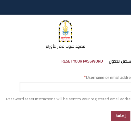
معهد جنوب مصر للأورام
تبويبات
سجيل الدخول
RESET YOUR PASSWORD
أساسية
Username or email addre
Password reset instructions will be sent to your registered email addre