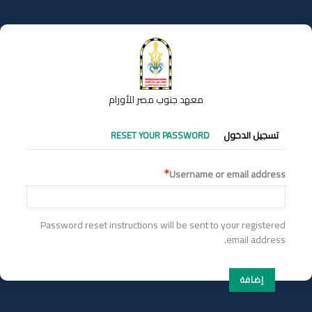
تجاوز
إلى
المحتوى
الرئيسي
معهد جنوب مصر للأورام
التبويبات
تسجيل الدخول
RESET YOUR PASSWORD
الأساسية
Username or email address
Password reset instructions will be sent to your registered
email address.