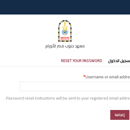
معهد جنوب مصر للأورام
تبويبات
سجيل الدخول
RESET YOUR PASSWORD
أساسية
Username or email addre
Password reset instructions will be sent to your registered email addre