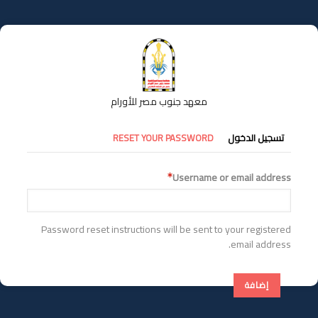
تجاوز
إلى
المحتوى
الرئيسي
معهد جنوب مصر للأورام
التبويبات
تسجيل الدخول
RESET YOUR PASSWORD
الأساسية
Username or email address
Password reset instructions will be sent to your registered
email address.