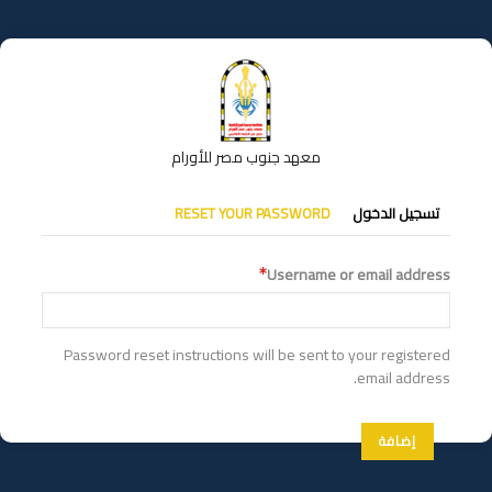
تجاوز
إلى
المحتوى
الرئيسي
معهد جنوب مصر للأورام
التبويبات
تسجيل الدخول
RESET YOUR PASSWORD
الأساسية
Username or email address
Password reset instructions will be sent to your registered
email address.