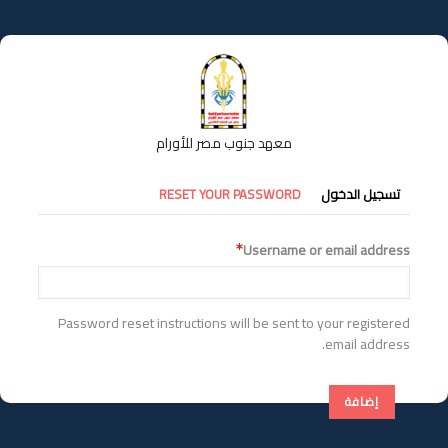
تجاوز
إلى
المحتوى
الرئيسي
معهد جنوب مصر للأورام
التبويبات
تسجيل الدخول
RESET YOUR PASSWORD
الأساسية
Username or email address
Password reset instructions will be sent to your registered
email address.