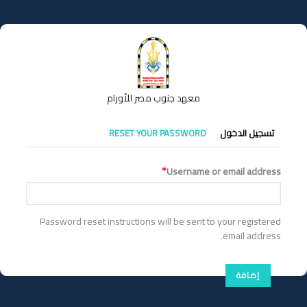
تجاوز
إلى
المحتوى
الرئيسي
معهد جنوب مصر للأورام
التبويبات
تسجيل الدخول
RESET YOUR PASSWORD
الأساسية
Username or email address
Password reset instructions will be sent to your registered
email address.