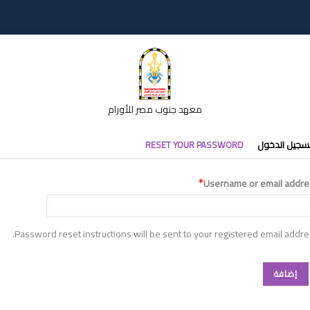
معهد جنوب مصر للأورام
تبويبات
سجيل الدخول
RESET YOUR PASSWORD
أساسية
Username or email addre
Password reset instructions will be sent to your registered email addre