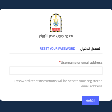
تجاوز
إلى
المحتوى
الرئيسي
معهد جنوب مصر للأورام
التبويبات
تسجيل الدخول
RESET YOUR PASSWORD
الأساسية
Username or email address
Password reset instructions will be sent to your registered
email address.