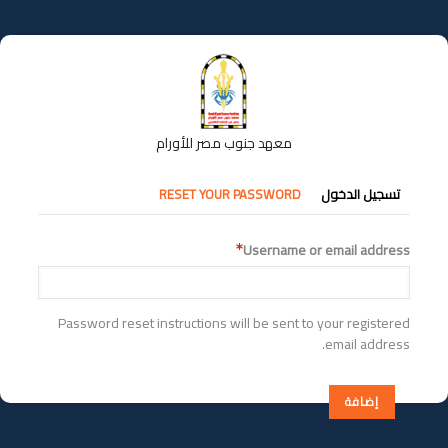
تجاوز
إلى
المحتوى
الرئيسي
معهد جنوب مصر للأورام
التبويبات
تسجيل الدخول
RESET YOUR PASSWORD
الأساسية
Username or email address
Password reset instructions will be sent to your registered
email address.