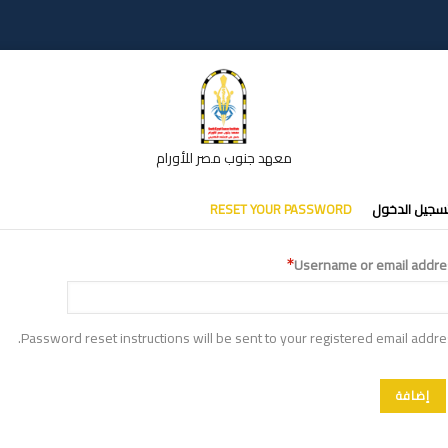
معهد جنوب مصر للأورام
تبويبات
سجيل الدخول
RESET YOUR PASSWORD
أساسية
Username or email addre
Password reset instructions will be sent to your registered email addre