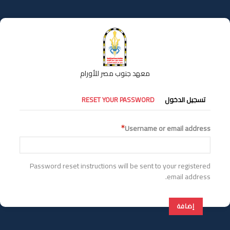
تجاوز
إلى
المحتوى
الرئيسي
معهد جنوب مصر للأورام
التبويبات
تسجيل الدخول
RESET YOUR PASSWORD
الأساسية
Username or email address
Password reset instructions will be sent to your registered
email address.