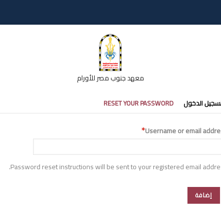
معهد جنوب مصر للأورام
تبويبات
سجيل الدخول
RESET YOUR PASSWORD
أساسية
Username or email addre
Password reset instructions will be sent to your registered email addre