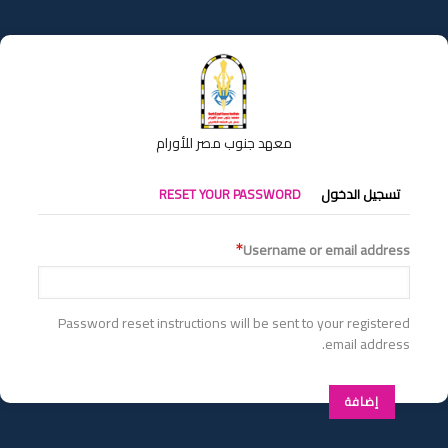
تجاوز
إلى
المحتوى
الرئيسي
معهد جنوب مصر للأورام
التبويبات
تسجيل الدخول
RESET YOUR PASSWORD
الأساسية
Username or email address
Password reset instructions will be sent to your registered
email address.