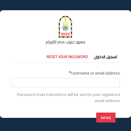
تجاوز
إلى
المحتوى
الرئيسي
معهد جنوب مصر للأورام
التبويبات
تسجيل الدخول
RESET YOUR PASSWORD
الأساسية
Username or email address
Password reset instructions will be sent to your registered
email address.